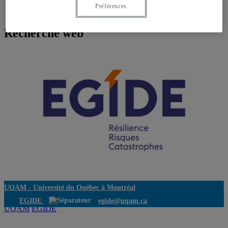
Préférences
Recherche web
UQAM -
Université du Québec à Montréal
EGIDE
egide@uqam.ca
UQAM
EGIDE