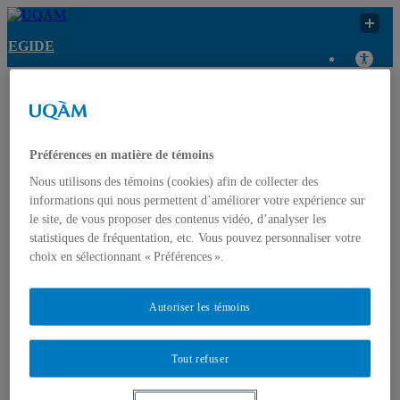
EGIDE
UQAM
EGIDE
Recherche web
EGIDE
Français
Préférences en matière de témoins
Accueil
ÉQUIPE
Nous utilisons des témoins (cookies) afin de collecter des
Nous joindre
informations qui nous permettent d’améliorer votre expérience sur
le site, de vous proposer des contenus vidéo, d’analyser les
statistiques de fréquentation, etc. Vous pouvez personnaliser votre
choix en sélectionnant « Préférences ».
Autoriser les témoins
Tout refuser