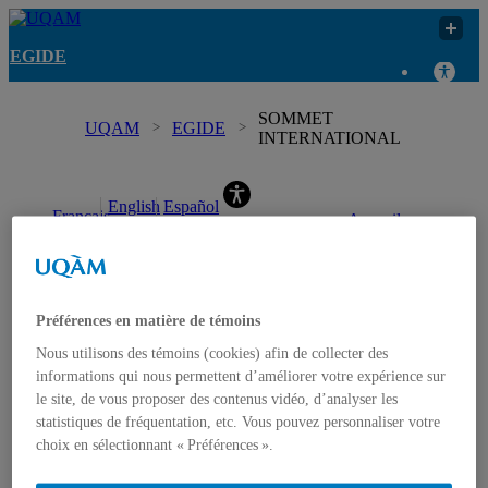
EGIDE
SOMMET
UQAM
EGIDE
INTERNATIONAL
EGIDE
English
Español
Français
Accueil
(
Anglais
(
)
Espagnol
)
ÉQUIPE
Nous joindre
Préférences en matière de témoins
Nous utilisons des témoins (cookies) afin de collecter des
informations qui nous permettent d’améliorer votre expérience sur
le site, de vous proposer des contenus vidéo, d’analyser les
statistiques de fréquentation, etc. Vous pouvez personnaliser votre
choix en sélectionnant « Préférences ».